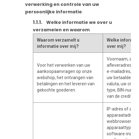
verwerking en controle van uw
persoonlijke informatie
.
Welke informatie we over u
verzamelen en waarom
Waarom verzamelt u
Welke informati
informatie over mij?
over mij?
Voornaam, acht
Voor het verwerken van uw
afleveradres, t
aankoopaanvragen op onze
e-mailadres, inf
webshop, het ontvangen van
uw betaalde aan
betalingen en het leveren van
valuta, uw credi
gekochte goederen.
type, BIN-numme
van de creditca
IP-adres of ande
apparaatadres of
webbrowser en/
apparaattype, h
software-instell