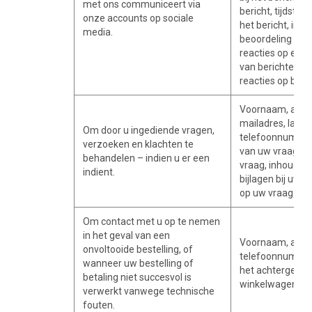
met ons communiceert via
bericht, tijdstip 
onze accounts op sociale
het bericht, inf
media.
beoordeling van 
reacties op een 
van berichten, i
reacties op beri
Voornaam, acht
mailadres, land,
Om door u ingediende vragen,
telefoonnummer
verzoeken en klachten te
van uw vraag, d
behandelen – indien u er een
vraag, inhoud va
indient.
bijlagen bij uw 
op uw vraag.
Om contact met u op te nemen
in het geval van een
Voornaam, achte
onvoltooide bestelling, of
telefoonnummer
wanneer uw bestelling of
het achtergelat
betaling niet succesvol is
winkelwagentje.
verwerkt vanwege technische
fouten.