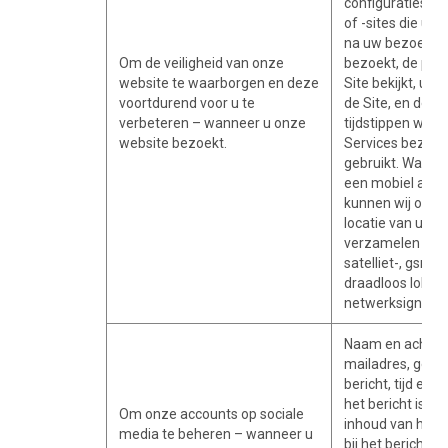
configuraties, d
of -sites die u vl
na uw bezoek aa
Om de veiligheid van onze
bezoekt, de pagi
website te waarborgen en deze
Site bekijkt, uw
voortdurend voor u te
de Site, en de d
verbeteren – wanneer u onze
tijdstippen waar
website bezoekt.
Services bezoekt
gebruikt. Wannee
een mobiel appa
kunnen wij ook d
locatie van uw 
verzamelen door
satelliet-, gsm-
draadloos lokaal
netwerksignalen
Naam en achter
mailadres, geslac
bericht, tijd en
het bericht is o
Om onze accounts op sociale
inhoud van het be
media te beheren – wanneer u
bij het bericht, r