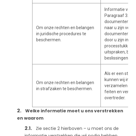
Informatie verm
Paragraaf 3.1 hi
documenten en b
Om onze rechten en belangen
naar u zijn verz
in juridische procedures te
documenten en b
beschermen.
door u zijn inged
processtukken, g
uitspraken, beslu
beslissingen.
Als er een straf
kunnen wij info
Om onze rechten en belangen
verzamelen over
in strafzaken te beschermen.
feiten en veroor
overtreder.
Welke informatie moet u ons verstrekken
en waarom
Zie sectie 2 hierboven – u moet ons de
informatie verstrekken die wij nodig hebben