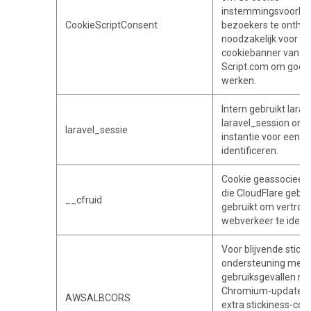
instemmingsvoorke
CookieScriptConsent
bezoekers te onthou
noodzakelijk voor de
cookiebanner van C
Script.com om goed
werken.
Intern gebruikt larav
laravel_session om 
laravel_sessie
instantie voor een g
identificeren.
Cookie geassocieerd
die CloudFlare gebru
__cfruid
gebruikt om vertro
webverkeer te identi
Voor blijvende sticki
ondersteuning met
gebruiksgevallen na
Chromium-update, 
AWSALBCORS
extra stickiness-coo